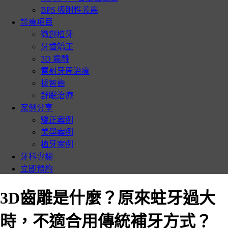
BPS 吸附性義齒
診療項目
微創植牙
牙齒矯正
3D 齒雕
雷射牙周治療
拔智齒
舒眠治療
案例分享
矯正案例
美學案例
植牙案例
牙科專欄
立即預約
3D齒雕是什麼？原來蛀牙過大
時，不適合用傳統補牙方式？