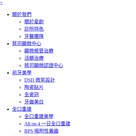
×
關於我們
關於星創
診所特色
牙醫團隊
蔡司顯微中心
顯微根管治療
活髓治療
蔡司顯微認證中心
前牙美學
DSD 微笑設計
陶瓷貼片
全瓷冠
牙齒美白
全口重建
全口重建美學
All on 4 一日全口重建
BPS 吸附性義齒