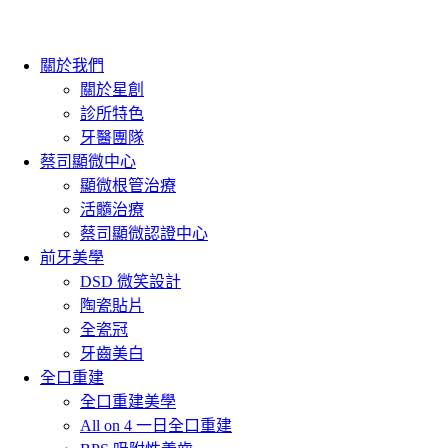
關於我們
關於星創
診所特色
牙醫團隊
蔡司顯微中心
顯微根管治療
活髓治療
蔡司顯微認證中心
前牙美學
DSD 微笑設計
陶瓷貼片
全瓷冠
牙齒美白
全口重建
全口重建美學
All on 4 一日全口重建