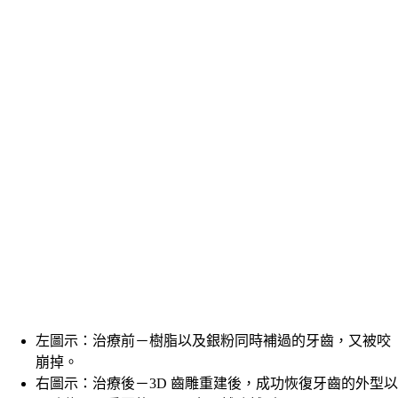
左圖示：治療前－樹脂以及銀粉同時補過的牙齒，又被咬
崩掉。
右圖示：治療後－3D 齒雕重建後，成功恢復牙齒的外型以