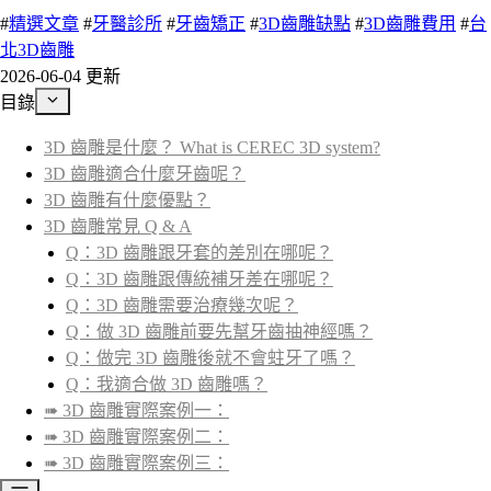
#
精選文章
#
牙醫診所
#
牙齒矯正
#
3D齒雕缺點
#
3D齒雕費用
#
台
北3D齒雕
2026-06-04 更新
目錄
3D 齒雕是什麼？ What is CEREC 3D system?
3D 齒雕適合什麼牙齒呢？
3D 齒雕有什麼優點？
3D 齒雕常見 Q & A
Q：3D 齒雕跟牙套的差別在哪呢？
Q：3D 齒雕跟傳統補牙差在哪呢？
Q：3D 齒雕需要治療幾次呢？
Q：做 3D 齒雕前要先幫牙齒抽神經嗎？
Q：做完 3D 齒雕後就不會蛀牙了嗎？
Q：我適合做 3D 齒雕嗎？
➠ 3D 齒雕實際案例一：
➠ 3D 齒雕實際案例二：
➠ 3D 齒雕實際案例三：