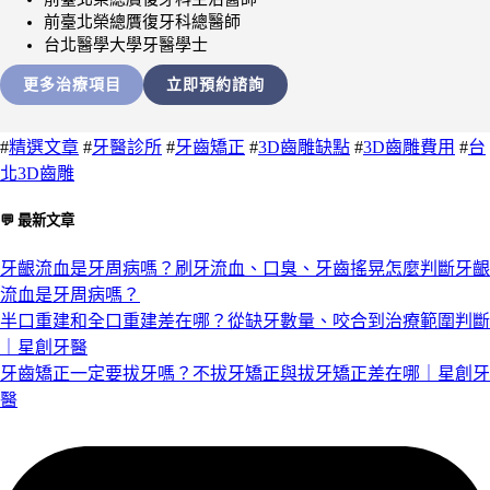
前臺北榮總贋復牙科總醫師
台北醫學大學牙醫學士
更多治療項目
立即預約諮詢
#
精選文章
#
牙醫診所
#
牙齒矯正
#
3D齒雕缺點
#
3D齒雕費用
#
台
北3D齒雕
💬 最新文章
牙齦流血是牙周病嗎？刷牙流血、口臭、牙齒搖晃怎麼判斷牙齦
流血是牙周病嗎？
半口重建和全口重建差在哪？從缺牙數量、咬合到治療範圍判斷
｜星創牙醫
牙齒矯正一定要拔牙嗎？不拔牙矯正與拔牙矯正差在哪｜星創牙
醫