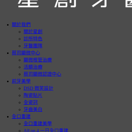
關於我們
關於星創
診所特色
牙醫團隊
蔡司顯微中心
顯微根管治療
活髓治療
蔡司顯微認證中心
前牙美學
DSD 微笑設計
陶瓷貼片
全瓷冠
牙齒美白
全口重建
全口重建美學
All on 4 一日全口重建