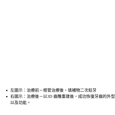
左圖示：治療前－根管治療後，填補物二次蛀牙
右圖示：治療後－以3D 齒雕重建後，成功恢復牙齒的外型
以及功能。