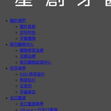
關於我們
關於星創
診所特色
牙醫團隊
蔡司顯微中心
顯微根管治療
活髓治療
蔡司顯微認證中心
前牙美學
DSD 微笑設計
陶瓷貼片
全瓷冠
牙齒美白
全口重建
全口重建美學
All on 4 一日全口重建