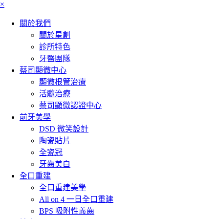
×
關於我們
關於星創
診所特色
牙醫團隊
蔡司顯微中心
顯微根管治療
活髓治療
蔡司顯微認證中心
前牙美學
DSD 微笑設計
陶瓷貼片
全瓷冠
牙齒美白
全口重建
全口重建美學
All on 4 一日全口重建
BPS 吸附性義齒