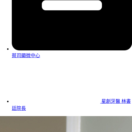
蔡司顯微中心
星創牙醫 林書
廷院長