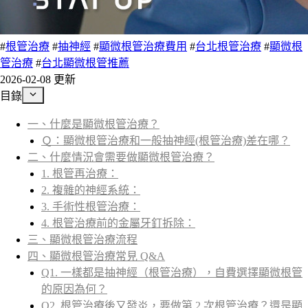
#
根管治療
#
抽神經
#
顯微根管治療費用
#
台北根管治療
#
顯微根
管治療
#
台北顯微根管推薦
2026-02-08 更新
目錄
一、什麼是顯微根管治療？
Ｑ：顯微根管治療和一般抽神經(根管治療)差在哪？
二、什麼情況會需要做顯微根管治療？
1. 根管再治療：
2. 複雜的神經系統：
3. 手術性根管治療：
4. 根管治療前的金屬牙釘拆除：
三、顯微根管治療流程​​
四、顯微根管治療常見 Q&A
Q1. 一樣都是抽神經（根管治療），自費選擇顯微根管
的原因為何？
Q2. 根管治療後又發炎，要做第 2 次根管治療？還是顯