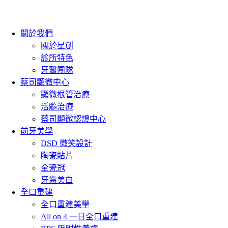
關於我們
關於星創
診所特色
牙醫團隊
蔡司顯微中心
顯微根管治療
活髓治療
蔡司顯微認證中心
前牙美學
DSD 微笑設計
陶瓷貼片
全瓷冠
牙齒美白
全口重建
全口重建美學
All on 4 一日全口重建