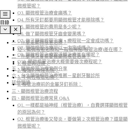
微根管呢？
Q3. 顯微根管治療會痛嗎？
Q4. 所有牙釘都要用顯微根管才能移除嗎？
目錄
Q5. 顯微根管的費用是多少呢？
Q6. 做了顯微根管牙齒會變黑嗎？
Q7. 做了顯微根管治療，療程就一定會成功嗎？
一、什麼是顯微根管治療？
Q8. 顯微根管治療可以一次完成嗎？
Ｑ：顯微根管治療和一般抽神經(根管治療)差在哪？
Q9. 顯微根管治療跟活髓治療差在哪呢？
二、什麼情況會需要做顯微根管治療？
Q10. 顯微根管治療大概需要幾次療程呢？
1. 根管再治療：
五、顯微根管治療案例分享
2. 複雜的神經系統：
六、台北顯微根管治療推薦－星創牙醫診所
3. 手術性根管治療：
延伸閱讀
4. 根管治療前的金屬牙釘拆除：
三、顯微根管治療流程​​
四、顯微根管治療常見 Q&A
Q1. 一樣都是抽神經（根管治療），自費選擇顯微根管
的原因為何？
Q2. 根管治療後又發炎，要做第 2 次根管治療？還是顯
微根管呢？