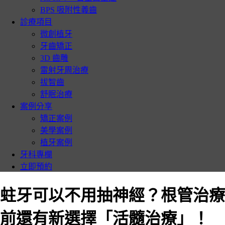
BPS 吸附性義齒
診療項目
微創植牙
牙齒矯正
3D 齒雕
雷射牙周治療
拔智齒
舒眠治療
案例分享
矯正案例
美學案例
植牙案例
牙科專欄
立即預約
蛀牙可以不用抽神經？根管治療
前還有新選擇「活髓治療」！