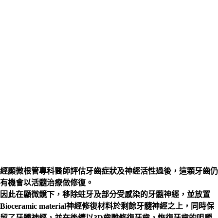
經顯微根管專科醫師評估牙齒症狀及神經活性過後，這顆牙齒仍
有機會以活髓治療做修復。
因此在顯微鏡下，移除蛀牙及部分受感染的牙髓神經，並放置
Bioceramic material神經修復材料於剩餘牙髓神經之上，同時保
留了牙髓神經，並在後續以3D齒雕修復牙齒，恢復牙齒的咀嚼