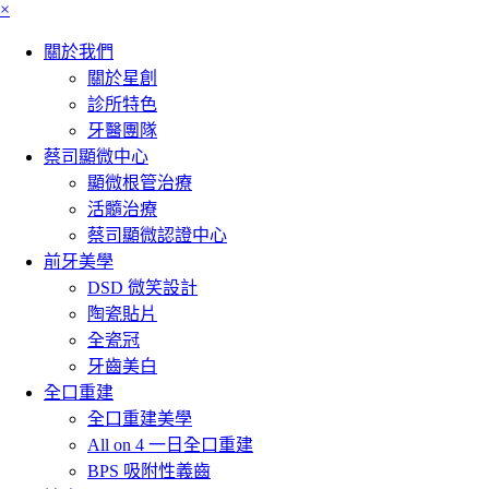
×
關於我們
關於星創
診所特色
牙醫團隊
蔡司顯微中心
顯微根管治療
活髓治療
蔡司顯微認證中心
前牙美學
DSD 微笑設計
陶瓷貼片
全瓷冠
牙齒美白
全口重建
全口重建美學
All on 4 一日全口重建
BPS 吸附性義齒