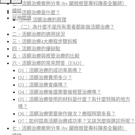
七、活髓治療案例分享 (by 顯微根管專科陳泰全醫師）
總結
一、活髓治療是什麼？
延伸閱讀
（一）活髓治療的原理
（二）為什麼不是所有患者都能做活髓治療？
二、活髓治療的適用狀況
三、活髓治療4大療程步驟拆解
四、活髓治療的優缺點
五、活髓治療與根管治療的比較
六、活髓治療的常見問答（FAQ）
Q1：活髓治療的成功率高嗎？
Q2：活髓治療費用多少？
Q3：活髓治療會痛嗎？
Q4：活髓治療後還需要做根管治療嗎？
Q5：活髓治療使用的材料是什麼？有什麼特殊的地方
嗎？
Q6：活髓治療需要施作幾次？療程時間多長？
Q7：如何提高活髓治療成功率？又該怎麼挑選診所呢？
七、活髓治療案例分享 (by 顯微根管專科陳泰全醫師）