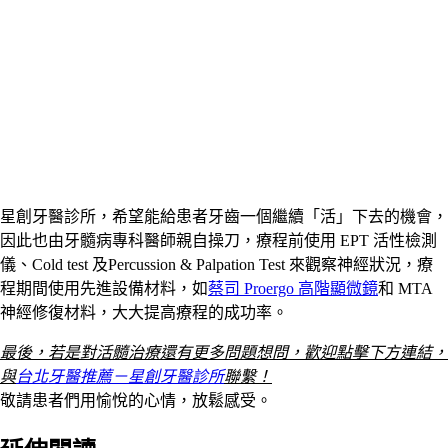
星創牙醫診所，希望能給患者牙齒一個繼續「活」下去的機會，
因此也由牙髓病專科醫師親自操刀，療程前使用 EPT 活性檢測
儀、Cold test 及Percussion & Palpation Test 來觀察神經狀況，療
程期間使用先進設備材料，如
蔡司 Proergo 高階顯微鏡
和 MTA
神經修復材料，大大提高療程的成功率。
最後，若是對活髓治療還有更多問題想問，歡迎點擊下方連結，
與
台北牙醫推薦－星創牙醫診所
聯繫！
敬請患者們用愉悅的心情，放鬆感受。