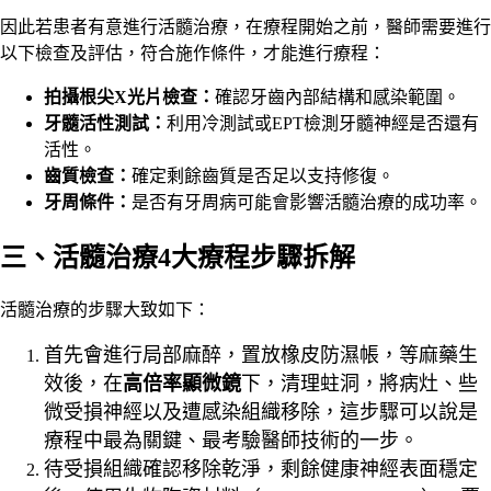
因此
若患者有意進行活髓治療，在療程開始之前，醫師
需要進行
以下檢查及評估，
符合施作條件，才能進行療程
：
拍攝根尖X光片檢查：
確認牙齒內部結構和感染範圍。
牙髓活性測試：
利用冷測試或EPT檢測牙髓神經是否還有
活性。
齒質檢查：
確定剩餘齒質是否足以支持修復。
牙周條件：
是否有牙周病可能會影響活髓治療的成功率。
三、活髓治療4大療程步驟拆解
活髓治療的步驟大致如下：
首先會進行局部麻醉，置放橡皮防濕帳，等麻藥生
效後，在
高倍率顯微鏡
下，清理蛀洞，將病灶、些
微受損神經以及遭感染組織移除，這步驟可以說是
療程中最為關鍵、最考驗醫師技術的一步。
待受損組織確認移除乾淨，剩餘健康神經表面穩定