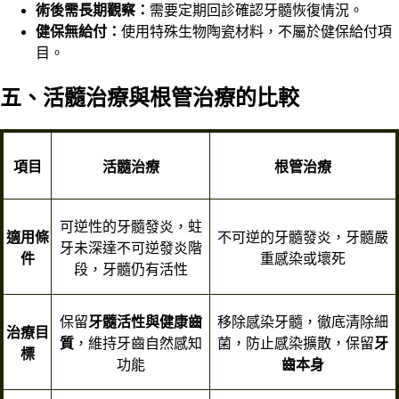
術後需長期觀察：
需要定期回診確認牙髓恢復情況。
健保無給付：
使用特殊生物陶瓷材料，不屬於健保給付項
目。
五、活髓治療與根管治療的比較
項目
活髓治療
根管治療
可逆性的牙髓發炎，蛀
適用條
不可逆的牙髓發炎，牙髓嚴
牙未深達不可逆發炎階
件
重感染或壞死
段，牙髓仍有活性
保留
牙髓活性與健康齒
移除感染牙髓，徹底清除細
治療目
質
，維持牙齒自然感知
菌，防止感染擴散，保留
牙
標
功能
齒本身