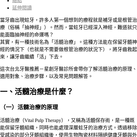
總結
延伸閱讀
當牙齒出現蛀牙，許多人第一個想到的療程就是補牙或是根管治
療（俗稱「抽神經」）。然而，當蛀牙已經深入神經，難道就只
能面臨抽神經的命運嗎？
其實，有一種技術名為「活髓治療」。這種方法能在保留牙髓神
經的情況下（也就是不需要做根管治療的狀況下），將牙齒救起
來，讓牙齒繼續「活」下去。
這次台北牙醫推薦－星創牙醫診所會帶你了解活髓治療的原理、
適用對象、治療步驟，以及常見問題解答。
一、活髓治療是什麼？
（一）活髓治療的原理
活髓治療
（Vital Pulp Therapy），又稱為活髓保存術，
是一種既
能保留牙髓組織，同時也能處理深層蛀牙的治療方式。
透過移除
受感染的部分牙髓組織後，使用生物陶瓷材料隔絕健康牙髓與外