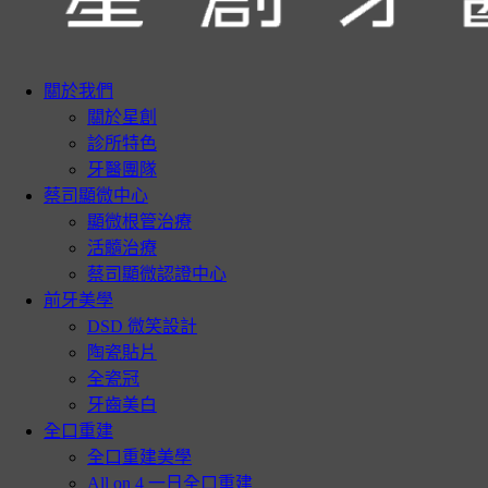
關於我們
關於星創
診所特色
牙醫團隊
蔡司顯微中心
顯微根管治療
活髓治療
蔡司顯微認證中心
前牙美學
DSD 微笑設計
陶瓷貼片
全瓷冠
牙齒美白
全口重建
全口重建美學
All on 4 一日全口重建