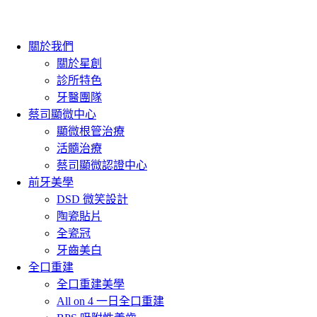
關於我們
關於星創
診所特色
牙醫團隊
蔡司顯微中心
顯微根管治療
活髓治療
蔡司顯微認證中心
前牙美學
DSD 微笑設計
陶瓷貼片
全瓷冠
牙齒美白
全口重建
全口重建美學
All on 4 一日全口重建