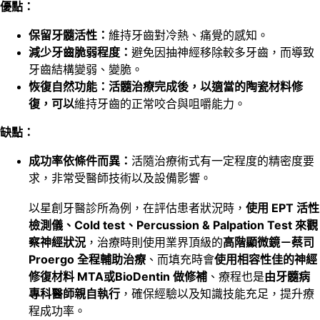
優點：
保留牙髓活性：
維持牙齒對冷熱、痛覺的感知。
減少牙齒脆弱程度：
避免因抽神經移除較多牙齒，而導致
牙齒結構變弱、變脆。
恢復自然功能：活髓治療完成後，以適當的陶瓷材料修
復，可以
維持牙齒的正常咬合與咀嚼能力。
缺點：
成功率依條件而異：
活隨治療術式有一定程度的精密度要
求，非常受醫師技術以及設備影響。
使用 EPT 活性
以星創牙醫診所為例，在評估患者狀況時，
檢測儀、Cold test、Percussion & Palpation Test 來觀
察神經狀況
高階顯微鏡－蔡司
，治療時則使用業界頂級的
Proergo 全程輔助治療
使用相容性佳的神經
、而填充時會
修復材料 MTA或BioDentin 做修補
由牙髓病
、療程也是
專科醫師親自執行
，確保經驗以及知識技能充足，提升療
程成功率。