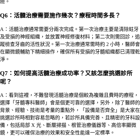
險。
Q6：活髓治療需要施作幾次？療程時間多長？
A：
活髓治療通常需要分兩次完成。第一次治療主要是清除蛀牙
及受損的神經組織，並放置神經修復材料；第二次則需回診，追
蹤檢查牙齒的活性狀況。第一次治療通常需時約 2 小時，醫師會
在顯微鏡輔助下精細操作，確保所有受損的牙髓組織都已清理乾
淨。
Q7：如何提高活髓治療成功率？又該怎麼挑選診所
呢？
A：看到這裡，不難發現活髓治療是個較為複雜且費時的療程，
選擇「牙髓專科醫師」會是個更可靠的選擇，另外，除了醫師的
背景、經驗、技術是考量的重點外，「設備是否齊全」是大家在
挑選診所時相對容易忽略的，若診所具備完善、且精密的牙科設
備，包括局部 X 光、斷層掃描、根管治療儀器等、高倍率顯微
鏡，更可以確保治療的效果和安全性能達一定標準。