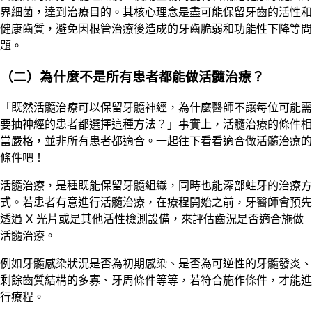
界細菌，達到治療目的。其核心理念是盡可能保留牙齒的活性和
健康齒質，避免因根管治療後造成的牙齒脆弱和功能性下降等問
題。
（二）為什麼不是所有患者都能做活髓治療？
「既然活髓治療可以保留牙髓神經，為什麼醫師不讓每位可能需
要抽神經的患者都選擇這種方法？」事實上，活髓治療的條件相
當嚴格，並非所有患者都適合。一起往下看看適合做活髓治療的
條件吧！
活髓治療，是種既能保留牙髓組織，同時也能深部蛀牙的治療方
式。若患者有意進行活髓治療，在療程開始之前，牙醫師會預先
透過 X 光片或是其他活性檢測設備，來評估齒況是否適合施做
活髓治療。
例如牙髓感染狀況是否為初期感染、是否為可逆性的牙髓發炎、
剩餘齒質結構的多寡、牙周條件等等，若符合施作條件，才能進
行療程。