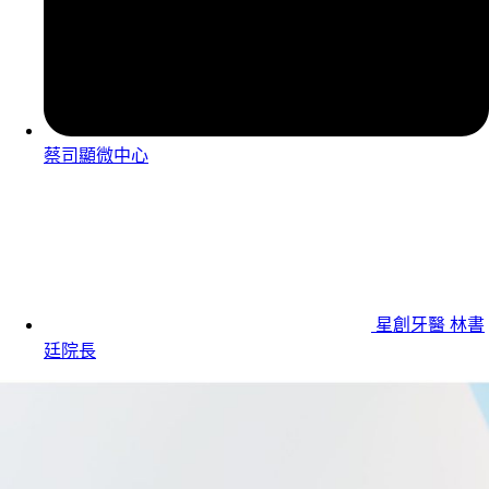
蔡司顯微中心
星創牙醫 林書
廷院長