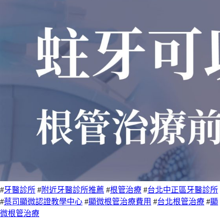
#
牙醫診所
#
附近牙醫診所推薦
#
根管治療
#
台北中正區牙醫診所
#
蔡司顯微認證教學中心
#
顯微根管治療費用
#
台北根管治療
#
顯
微根管治療