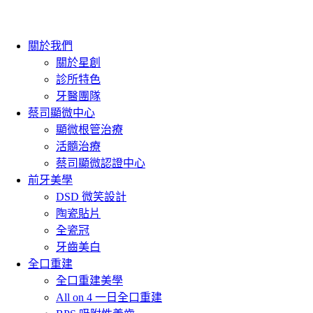
關於我們
關於星創
診所特色
牙醫團隊
蔡司顯微中心
顯微根管治療
活髓治療
蔡司顯微認證中心
前牙美學
DSD 微笑設計
陶瓷貼片
全瓷冠
牙齒美白
全口重建
全口重建美學
All on 4 一日全口重建