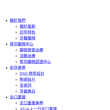
關於我們
關於星創
診所特色
牙醫團隊
蔡司顯微中心
顯微根管治療
活髓治療
蔡司顯微認證中心
前牙美學
DSD 微笑設計
陶瓷貼片
全瓷冠
牙齒美白
全口重建
全口重建美學
All on 4 一日全口重建