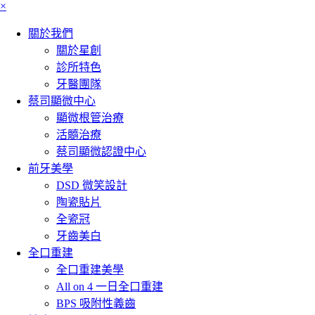
×
關於我們
關於星創
診所特色
牙醫團隊
蔡司顯微中心
顯微根管治療
活髓治療
蔡司顯微認證中心
前牙美學
DSD 微笑設計
陶瓷貼片
全瓷冠
牙齒美白
全口重建
全口重建美學
All on 4 一日全口重建
BPS 吸附性義齒