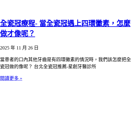
全瓷冠療程- 當全瓷冠遇上四環黴素，怎麼
做才像呢？
2025 年 11 月 26 日
當患者的口內其他牙齒是有四環黴素的情況時，我們該怎麼把全
瓷冠做的像呢？ 台北全瓷冠推薦-星創牙醫診所
閱讀更多 »