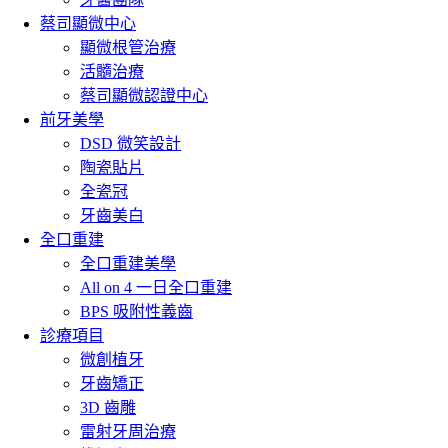
蔡司顯微中心
顯微根管治療
活髓治療
蔡司顯微認證中心
前牙美學
DSD 微笑設計
陶瓷貼片
全瓷冠
牙齒美白
全口重建
全口重建美學
All on 4 一日全口重建
BPS 吸附性義齒
診療項目
微創植牙
牙齒矯正
3D 齒雕
雷射牙周治療