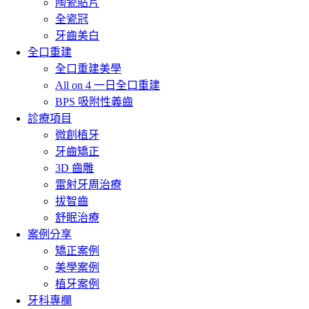
陶瓷貼片
全瓷冠
牙齒美白
全口重建
全口重建美學
All on 4 一日全口重建
BPS 吸附性義齒
診療項目
微創植牙
牙齒矯正
3D 齒雕
雷射牙周治療
拔智齒
舒眠治療
案例分享
矯正案例
美學案例
植牙案例
牙科專欄