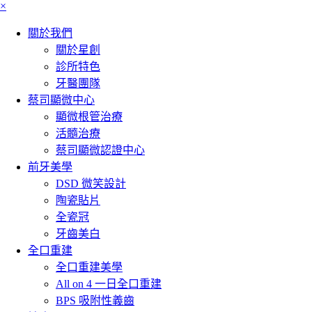
×
關於我們
關於星創
診所特色
牙醫團隊
蔡司顯微中心
顯微根管治療
活髓治療
蔡司顯微認證中心
前牙美學
DSD 微笑設計
陶瓷貼片
全瓷冠
牙齒美白
全口重建
全口重建美學
All on 4 一日全口重建
BPS 吸附性義齒