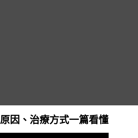
原因、治療方式一篇看懂