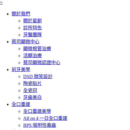
×
關於我們
關於星創
診所特色
牙醫團隊
蔡司顯微中心
顯微根管治療
活髓治療
蔡司顯微認證中心
前牙美學
DSD 微笑設計
陶瓷貼片
全瓷冠
牙齒美白
全口重建
全口重建美學
All on 4 一日全口重建
BPS 吸附性義齒