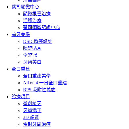
蔡司顯微中心
顯微根管治療
活髓治療
蔡司顯微認證中心
前牙美學
DSD 微笑設計
陶瓷貼片
全瓷冠
牙齒美白
全口重建
全口重建美學
All on 4 一日全口重建
BPS 吸附性義齒
診療項目
微創植牙
牙齒矯正
3D 齒雕
雷射牙周治療