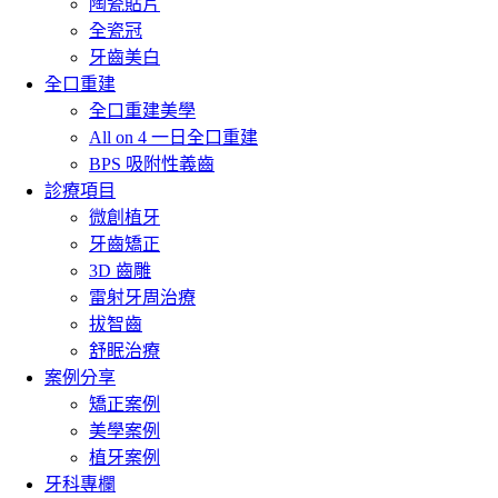
陶瓷貼片
全瓷冠
牙齒美白
全口重建
全口重建美學
All on 4 一日全口重建
BPS 吸附性義齒
診療項目
微創植牙
牙齒矯正
3D 齒雕
雷射牙周治療
拔智齒
舒眠治療
案例分享
矯正案例
美學案例
植牙案例
牙科專欄