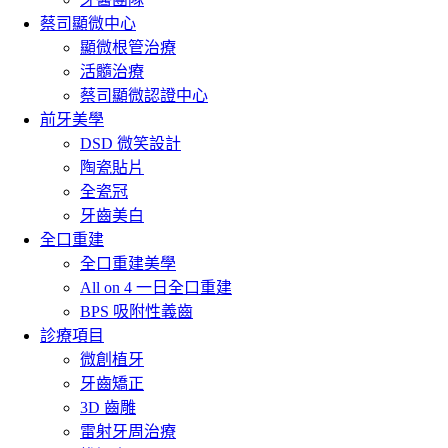
蔡司顯微中心
顯微根管治療
活髓治療
蔡司顯微認證中心
前牙美學
DSD 微笑設計
陶瓷貼片
全瓷冠
牙齒美白
全口重建
全口重建美學
All on 4 一日全口重建
BPS 吸附性義齒
診療項目
微創植牙
牙齒矯正
3D 齒雕
雷射牙周治療