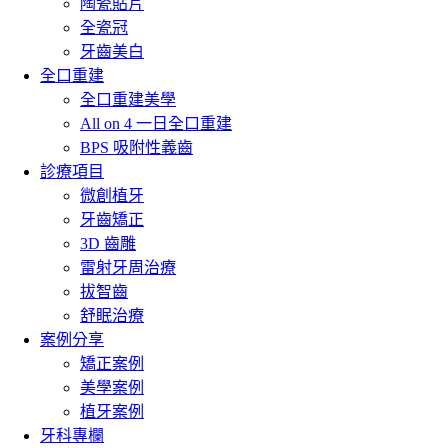
陶瓷貼片
全瓷冠
牙齒美白
全口重建
全口重建美學
All on 4 一日全口重建
BPS 吸附性義齒
診療項目
微創植牙
牙齒矯正
3D 齒雕
雷射牙周治療
拔智齒
舒眠治療
案例分享
矯正案例
美學案例
植牙案例
牙科專欄