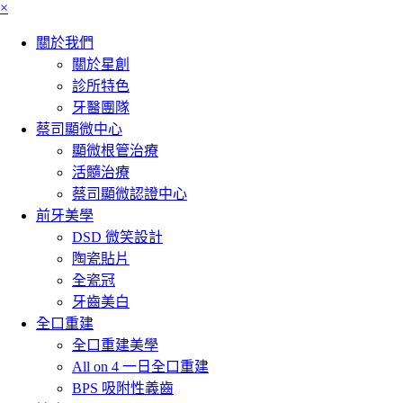
×
關於我們
關於星創
診所特色
牙醫團隊
蔡司顯微中心
顯微根管治療
活髓治療
蔡司顯微認證中心
前牙美學
DSD 微笑設計
陶瓷貼片
全瓷冠
牙齒美白
全口重建
全口重建美學
All on 4 一日全口重建
BPS 吸附性義齒