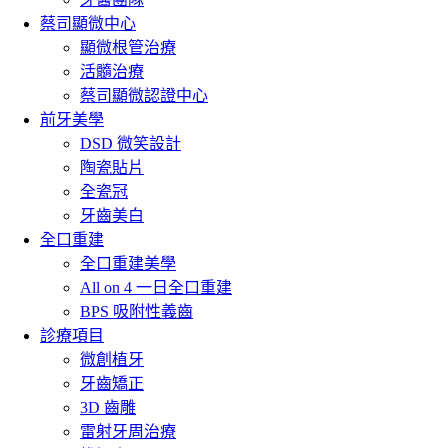
蔡司顯微中心
顯微根管治療
活髓治療
蔡司顯微認證中心
前牙美學
DSD 微笑設計
陶瓷貼片
全瓷冠
牙齒美白
全口重建
全口重建美學
All on 4 一日全口重建
BPS 吸附性義齒
診療項目
微創植牙
牙齒矯正
3D 齒雕
雷射牙周治療