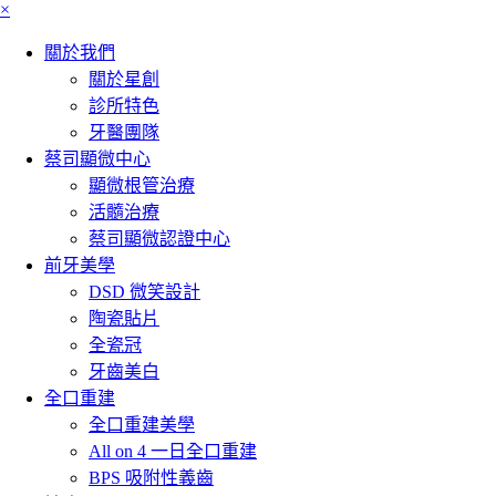
×
關於我們
關於星創
診所特色
牙醫團隊
蔡司顯微中心
顯微根管治療
活髓治療
蔡司顯微認證中心
前牙美學
DSD 微笑設計
陶瓷貼片
全瓷冠
牙齒美白
全口重建
全口重建美學
All on 4 一日全口重建
BPS 吸附性義齒