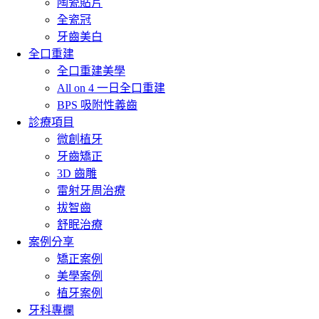
陶瓷貼片
全瓷冠
牙齒美白
全口重建
全口重建美學
All on 4 一日全口重建
BPS 吸附性義齒
診療項目
微創植牙
牙齒矯正
3D 齒雕
雷射牙周治療
拔智齒
舒眠治療
案例分享
矯正案例
美學案例
植牙案例
牙科專欄