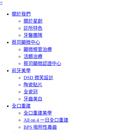
×
關於我們
關於星創
診所特色
牙醫團隊
蔡司顯微中心
顯微根管治療
活髓治療
蔡司顯微認證中心
前牙美學
DSD 微笑設計
陶瓷貼片
全瓷冠
牙齒美白
全口重建
全口重建美學
All on 4 一日全口重建
BPS 吸附性義齒