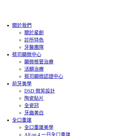
關於我們
關於星創
診所特色
牙醫團隊
蔡司顯微中心
顯微根管治療
活髓治療
蔡司顯微認證中心
前牙美學
DSD 微笑設計
陶瓷貼片
全瓷冠
牙齒美白
全口重建
全口重建美學
All on 4 一日全口重建