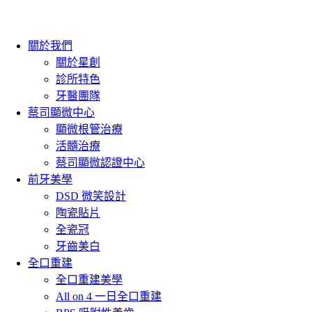
關於我們
關於星創
診所特色
牙醫團隊
蔡司顯微中心
顯微根管治療
活髓治療
蔡司顯微認證中心
前牙美學
DSD 微笑設計
陶瓷貼片
全瓷冠
牙齒美白
全口重建
全口重建美學
All on 4 一日全口重建