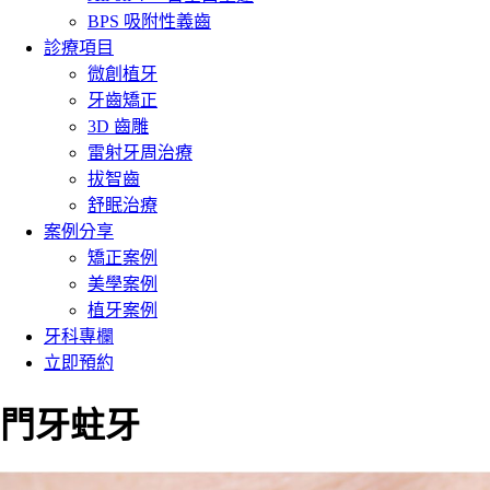
BPS 吸附性義齒
診療項目
微創植牙
牙齒矯正
3D 齒雕
雷射牙周治療
拔智齒
舒眠治療
案例分享
矯正案例
美學案例
植牙案例
牙科專欄
立即預約
門牙蛀牙