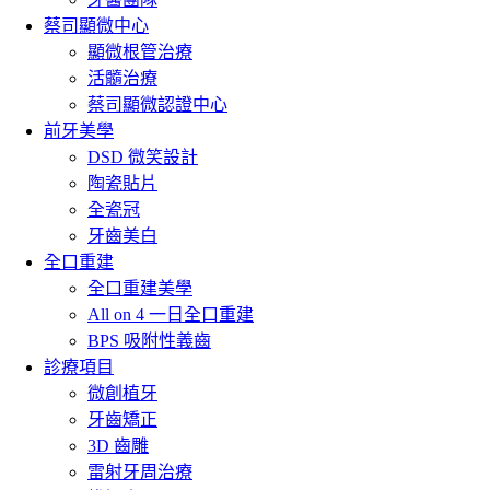
蔡司顯微中心
顯微根管治療
活髓治療
蔡司顯微認證中心
前牙美學
DSD 微笑設計
陶瓷貼片
全瓷冠
牙齒美白
全口重建
全口重建美學
All on 4 一日全口重建
BPS 吸附性義齒
診療項目
微創植牙
牙齒矯正
3D 齒雕
雷射牙周治療