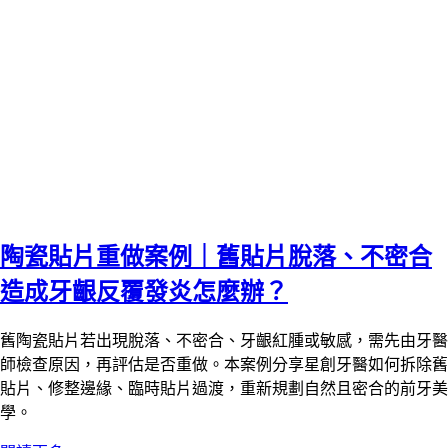
陶瓷貼片重做案例｜舊貼片脫落、不密合
造成牙齦反覆發炎怎麼辦？
舊陶瓷貼片若出現脫落、不密合、牙齦紅腫或敏感，需先由牙醫
師檢查原因，再評估是否重做。本案例分享星創牙醫如何拆除舊
貼片、修整邊緣、臨時貼片過渡，重新規劃自然且密合的前牙美
學。