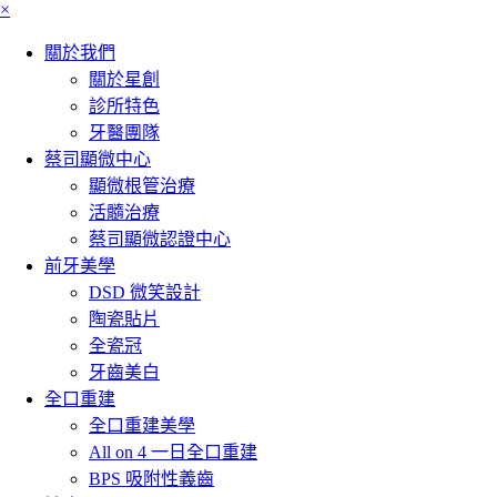
×
關於我們
關於星創
診所特色
牙醫團隊
蔡司顯微中心
顯微根管治療
活髓治療
蔡司顯微認證中心
前牙美學
DSD 微笑設計
陶瓷貼片
全瓷冠
牙齒美白
全口重建
全口重建美學
All on 4 一日全口重建
BPS 吸附性義齒