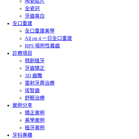
陶瓷貼片
全瓷冠
牙齒美白
全口重建
全口重建美學
All on 4 一日全口重建
BPS 吸附性義齒
診療項目
微創植牙
牙齒矯正
3D 齒雕
雷射牙周治療
拔智齒
舒眠治療
案例分享
矯正案例
美學案例
植牙案例
牙科專欄