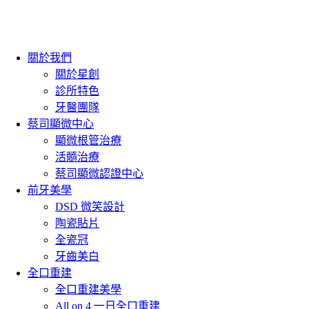
關於我們
關於星創
診所特色
牙醫團隊
蔡司顯微中心
顯微根管治療
活髓治療
蔡司顯微認證中心
前牙美學
DSD 微笑設計
陶瓷貼片
全瓷冠
牙齒美白
全口重建
全口重建美學
All on 4 一日全口重建