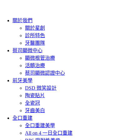
關於我們
關於星創
診所特色
牙醫團隊
蔡司顯微中心
顯微根管治療
活髓治療
蔡司顯微認證中心
前牙美學
DSD 微笑設計
陶瓷貼片
全瓷冠
牙齒美白
全口重建
全口重建美學
All on 4 一日全口重建