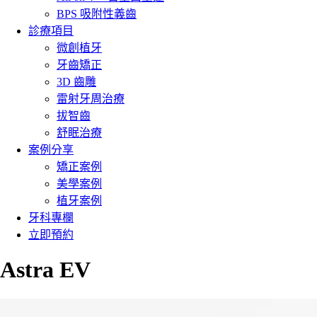
BPS 吸附性義齒
診療項目
微創植牙
牙齒矯正
3D 齒雕
雷射牙周治療
拔智齒
舒眠治療
案例分享
矯正案例
美學案例
植牙案例
牙科專欄
立即預約
Astra EV