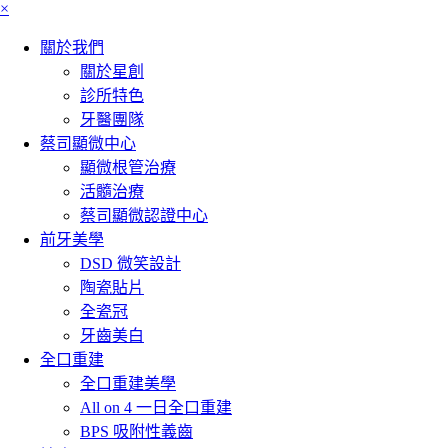
×
關於我們
關於星創
診所特色
牙醫團隊
蔡司顯微中心
顯微根管治療
活髓治療
蔡司顯微認證中心
前牙美學
DSD 微笑設計
陶瓷貼片
全瓷冠
牙齒美白
全口重建
全口重建美學
All on 4 一日全口重建
BPS 吸附性義齒