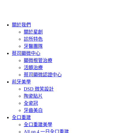
關於我們
關於星創
診所特色
牙醫團隊
蔡司顯微中心
顯微根管治療
活髓治療
蔡司顯微認證中心
前牙美學
DSD 微笑設計
陶瓷貼片
全瓷冠
牙齒美白
全口重建
全口重建美學
All on 4 一日全口重建