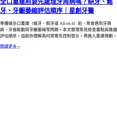
全口重建前要先處理牙周病嗎？缺牙、鬆
牙、牙齦萎縮評估順序｜星創牙醫
準備做全口重建（植牙、假牙或 All-on-4）前，常會遇到牙周
病、牙齒鬆動與牙齦萎縮等問題。本文整理常見檢查重點與建議
評估順序，協助你理解為何常需先控制發炎，再進入重建規劃。
閱讀更多 »