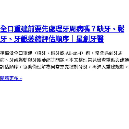
全口重建前要先處理牙周病嗎？缺牙、鬆
牙、牙齦萎縮評估順序｜星創牙醫
準備做全口重建（植牙、假牙或 All-on-4）前，常會遇到牙周
病、牙齒鬆動與牙齦萎縮等問題。本文整理常見檢查重點與建議
評估順序，協助你理解為何常需先控制發炎，再進入重建規劃。
閱讀更多 »