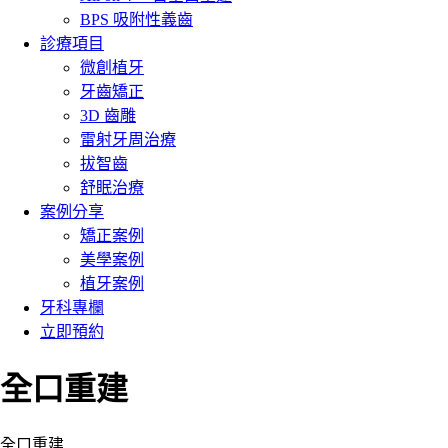
BPS 吸附性義齒
診療項目
微創植牙
牙齒矯正
3D 齒雕
雷射牙周治療
拔智齒
舒眠治療
案例分享
矯正案例
美學案例
植牙案例
牙科專欄
立即預約
全口重建
全口重建