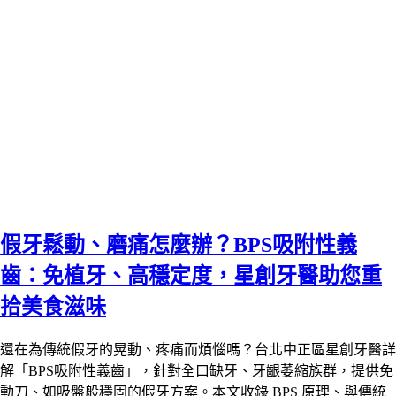
假牙鬆動、磨痛怎麼辦？BPS吸附性義
齒：免植牙、高穩定度，星創牙醫助您重
拾美食滋味
還在為傳統假牙的晃動、疼痛而煩惱嗎？台北中正區星創牙醫詳
解「BPS吸附性義齒」，針對全口缺牙、牙齦萎縮族群，提供免
動刀、如吸盤般穩固的假牙方案。本文收錄 BPS 原理、與傳統