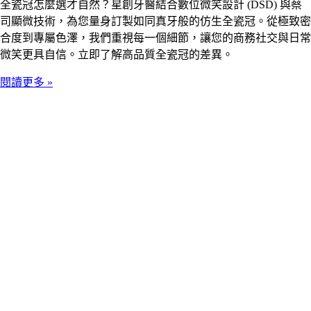
全瓷冠怎麼選才自然？星創牙醫結合數位微笑設計 (DSD) 與蔡
司顯微技術，為您量身訂製如同真牙般的仿生全瓷冠。從極致密
合度到專屬色澤，我們重視每一個細節，讓您的商務社交與日常
微笑更具自信。立即了解高品質全瓷冠的差異。
閱讀更多 »