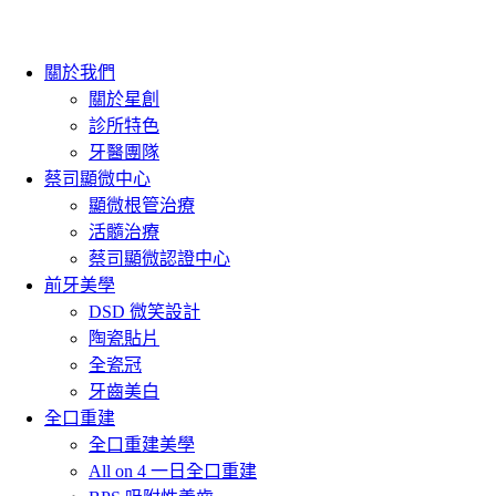
關於我們
關於星創
診所特色
牙醫團隊
蔡司顯微中心
顯微根管治療
活髓治療
蔡司顯微認證中心
前牙美學
DSD 微笑設計
陶瓷貼片
全瓷冠
牙齒美白
全口重建
全口重建美學
All on 4 一日全口重建