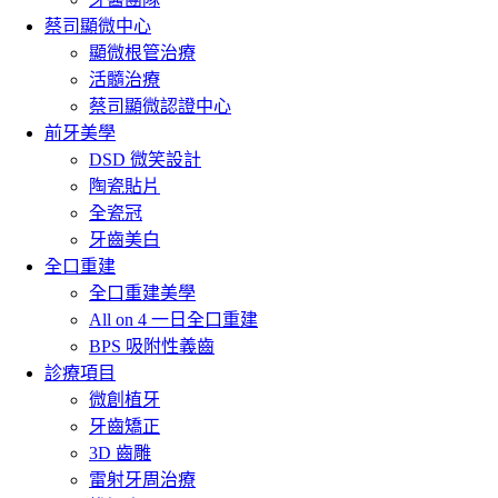
蔡司顯微中心
顯微根管治療
活髓治療
蔡司顯微認證中心
前牙美學
DSD 微笑設計
陶瓷貼片
全瓷冠
牙齒美白
全口重建
全口重建美學
All on 4 一日全口重建
BPS 吸附性義齒
診療項目
微創植牙
牙齒矯正
3D 齒雕
雷射牙周治療