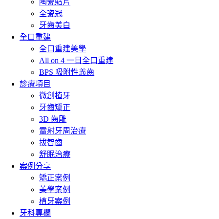
陶瓷貼片
全瓷冠
牙齒美白
全口重建
全口重建美學
All on 4 一日全口重建
BPS 吸附性義齒
診療項目
微創植牙
牙齒矯正
3D 齒雕
雷射牙周治療
拔智齒
舒眠治療
案例分享
矯正案例
美學案例
植牙案例
牙科專欄