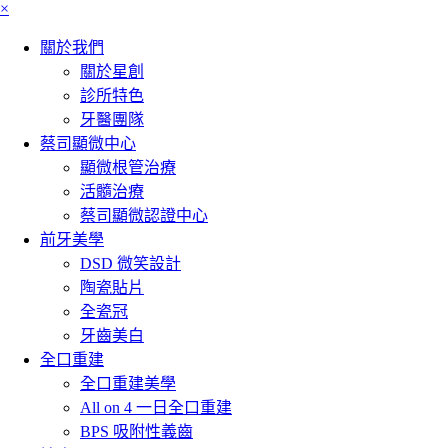
×
關於我們
關於星創
診所特色
牙醫團隊
蔡司顯微中心
顯微根管治療
活髓治療
蔡司顯微認證中心
前牙美學
DSD 微笑設計
陶瓷貼片
全瓷冠
牙齒美白
全口重建
全口重建美學
All on 4 一日全口重建
BPS 吸附性義齒