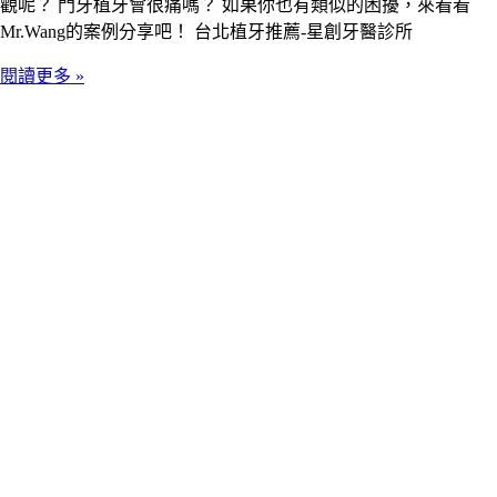
觀呢？ 門牙植牙會很痛嗎？ 如果你也有類似的困擾，來看看
Mr.Wang的案例分享吧！ 台北植牙推薦-星創牙醫診所
閱讀更多 »